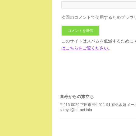
次回のコメントで使用するためブラウ
このサイトはスパムを低減するために Ak
はこちらをご覧ください
。
喜寿からの旅立ち
〒415-0029 下田市田牛911-91 有侭水如 メ
suinyo@hu-net.info