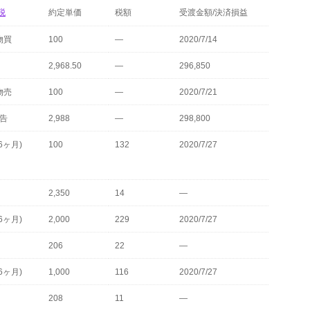
税
約定単価
税額
受渡金額/決済損益
物買
100
—
2020/7/14
2,968.50
—
296,850
物売
100
—
2020/7/21
申告
2,988
—
298,800
6ヶ月)
100
132
2020/7/27
2,350
14
—
6ヶ月)
2,000
229
2020/7/27
206
22
—
6ヶ月)
1,000
116
2020/7/27
208
11
—