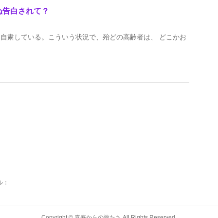
ぬ告白されて？
自粛している。こういう状況で、殆どの高齢者は、 どこかお
ール：
Copyright ©
喜寿からの旅たち
All Rights Reserved.