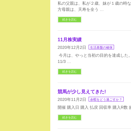
私の父親は、私が２歳、妹が１歳の時
方母親は、天寿を全う …
続きを読む
11月株実績
2020年12月2日
生活基盤の確保
今月は、やっと当初の目的を達成した。 
11/3 …
続きを読む
競馬が少し見えてきた!
2020年11月2日
余暇をどう過ごすか？
開催 購入日 購入 払戻 回収率 購入R数 的中R
続きを読む