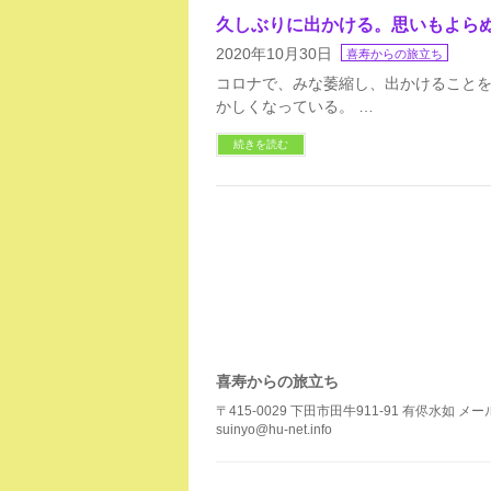
久しぶりに出かける。思いもよら
2020年10月30日
喜寿からの旅立ち
コロナで、みな萎縮し、出かけることを
かしくなっている。 …
続きを読む
喜寿からの旅立ち
〒415-0029 下田市田牛911-91 有侭水如 メ
suinyo@hu-net.info