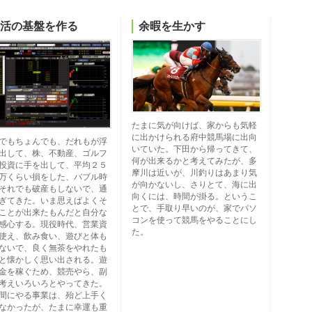
活の基盤を作る
余暇を生かす
たまに気が向けば、家からも気軽
に出かけられる府中競馬場に出向
でもちょんでも、だれもが浮
いていた。下田から帰ってきて、
出して、株、不動産、ゴルフ
何が出来るかと考えてみたが、多
投資に手を出して、平均２５
摩川は近いが、川釣りはあまり気
万くらい損をした、バブル時
が向かないし、さりとて、海に出
それでも破産もしないで、通
向くには、時間が掛る。というこ
ぎてきた。いま思えばよくそ
とで、手取り早いのが、家でパソ
ことが出来たもんだと自分な
コンを使って競馬をやることにし
感心する。現役時代、営業資
た。
使え、飲み食い、遊びと体も
ないで、良く無茶をやれたも
と懐かしく思い出される。遊
金を稼ぐため、競売やら、副
考えいろいろとやってきた。
間にやる事業は、殆ど上手く
なかったが、たまに幸運も重