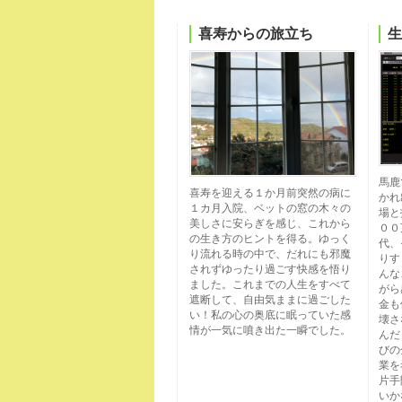
喜寿からの旅立ち
生
馬鹿
喜寿を迎える１か月前突然の病に
かれ
１カ月入院、ベットの窓の木々の
場と
美しさに安らぎを感じ、これから
００
の生き方のヒントを得る。ゆっく
代、
り流れる時の中で、だれにも邪魔
りす
されずゆったり過ごす快感を悟り
んな
ました。これまでの人生をすべて
がら
遮断して、自由気ままに過ごした
金も
い！私の心の奥底に眠っていた感
壊さ
情が一気に噴き出た一瞬でした。
んだ
びの
業を
片手
いか