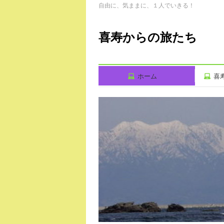
自由に、気ままに、１人でいきる！
喜寿からの旅たち
ホーム
喜