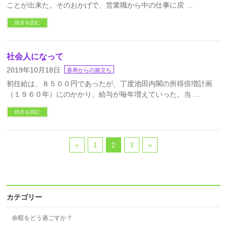
ことが出来た。そのおかげで、営業職から中の仕事に戻 …
続きを読む
社会人になって
2019年10月18日
喜寿からの旅立ち
初任給は、８５００円であったが、丁度池田内閣の所得倍増計画
（１９６０年）にのかかり、給与が毎年増えていった。当 …
続きを読む
«
1
2
3
»
カテゴリー
余暇をどう過ごすか？