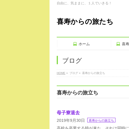
自由に、気ままに、１人でいきる！
喜寿からの旅たち
ホーム
喜
ブログ
HOME
»
ブログ »
喜寿からの旅立ち
喜寿からの旅立ち
母子寮退去
2019年9月30日
喜寿からの旅立ち
高校を卒業する時が来た。それは同時に