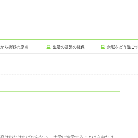
寿から挑戦の原点
生活の基盤の確保
余暇をどう過ご
寮は出なければならない。 大学に進学することは自由だけ